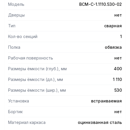
марки AlSl 304 толщиной 0,8 мм.
Модель
ВСМ-С-1.1110.530-02
- Ножки ванн снабжены регуляторами высоты, что
позволяет при установке устранять возможные
Дверцы
нет
неровности пола.
- Опоры регуляторов высоты, изготовленные из
Тип
сварная
нержавеющей стали, не подвержены коррозии во
Кол-во секций
1
влажной среде.
- Материал каркаса - профиль из оцинкованной стали
Полка
обвязка
толщиной 1,2 мм.
Рабочая поверхность
нет
Размеры ёмкости (глуб.), мм
400
Размеры ёмкости (дл.), мм
1 110
Размеры ёмкости (шир.), мм
530
Установка
встраиваемая
Бортик
нет
Материал каркаса
оцинкованная сталь