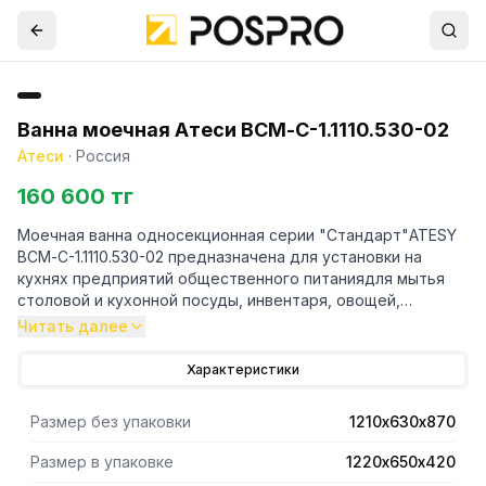
Ванна моечная Атеси ВСМ-С-1.1110.530-02
Атеси
·
Россия
160 600 тг
Моечная ванна односекционная серии "Стандарт"ATESY​
ВСМ-С-1.1110.530-02 предназначена для установки на
кухнях предприятий общественного питаниядля мытья
столовой и кухонной посуды, инвентаря, овощей,
фруктов, для оттайки замороженных пищевых продуктов
Читать далее
и пр.
Характеристики
-Все кромки ванны и элементов каркаса имеют подгиб
(фальцовку), что полностью исключает получение травмы
Размер без упаковки
1210х630х870
персоналом при сборке, эксплуатации и санитарной
обработке ванны.
Размер в упаковке
1220х650х420
-Мойки ванн выполнены из пищевой нержавеющей стали