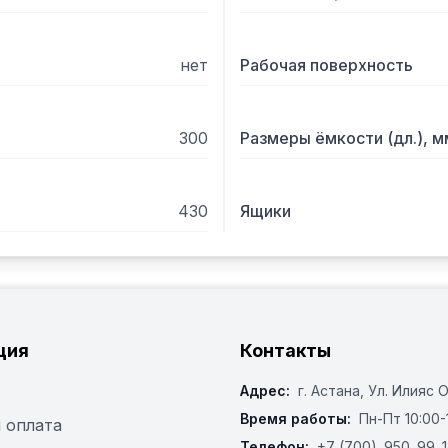
нет
Рабочая поверхность
300
Размеры ёмкости (дл.), м
430
Ящики
ция
Контакты
Адрес:
г. Астана, ​Ул. Илияс 
Время работы:
Пн-Пт 10:00-
 оплата
Телефон:
+7 (700)‒950‒99‒1