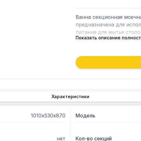
Ванна секционная моечна
предназначена для испол
питания для мытья столо
Показать описание полнос
фруктов, для оттайки з
изготовлена из нержавею
стали.
Характеристики
1010х530х870
Модель
нет
Кол-во секций