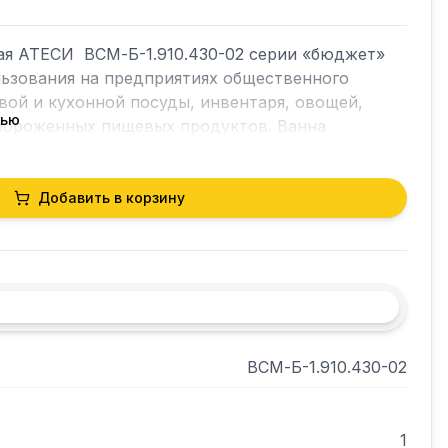
я АТЕСИ  ВСМ-Б-1.910.430-02 серии «бюджет»  
ьзования на предприятиях общественного 
вой и кухонной посуды, инвентаря, овощей, 
тью
амороженных пищевых продуктов. Ванна 
щей стали AISI 430, каркас — из оцинкованной 
Добавить в корзину
ВСМ-Б-1.910.430-02
1