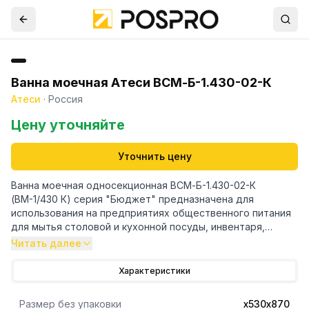
Ванна моечная Атеси ВСМ-Б-1.430-02-К
Атеси
·
Россия
Цену уточняйте
Уточнить цену
Ванна моечная односекционная ВСМ-Б-1.430-02-К
(ВМ-1/430 К) серия "Бюджет" предназначена для
использования на предприятиях общественного питания
для мытья столовой и кухонной посуды, инвентаря,
овощей, фруктов, для оттайки замороженных пищевых
Читать далее
продуктов и пр.
Характеристики
- Мойка ванны выполнена из пищевой нержавеющей
стали.
Размер без упаковки
х530х870