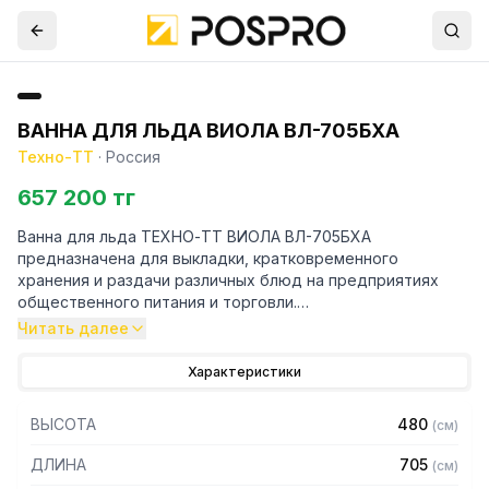
ВАННА ДЛЯ ЛЬДА ВИОЛА ВЛ-705БХА
Техно-ТТ
·
Россия
657 200 тг
Ванна для льда ТЕХНО-ТТ ВИОЛА ВЛ-705БХА
предназначена для выкладки, кратковременного
хранения и раздачи различных блюд на предприятиях
общественного питания и торговли.
Читать далее
Особенности:
Характеристики
— Материал: нержавеющая сталь марки AISI 304
толщиной 1 мм
ВЫСОТА
480
(
см
)
— С хладагрегатом
— Мощность: 237 Вт
ДЛИНА
705
(
см
)
— С контроллером температуры