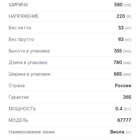
— Без полки
ШИРИНА
590
(
см
)
— Вместимость: 2 шт. GN1/1
— Компрессор: АСС (Италия)
НАПРЯЖЕНИЕ
220
(
В
)
— Поставляется в собранном виде
— Скрытый монтаж
Вес нетто
53
(
кг
)
Вес брутто
63
(
кг
)
Высота в упаковке
555
(
мм
)
Длина в упаковке
780
(
мм
)
Ширина в упаковке
665
(
мм
)
Страна
Россия
Гарантия
365
МОЩНОСТЬ
0.4
(
Вт
)
МОДЕЛЬ
67777
Наименование линии
Виола
(
л.
)