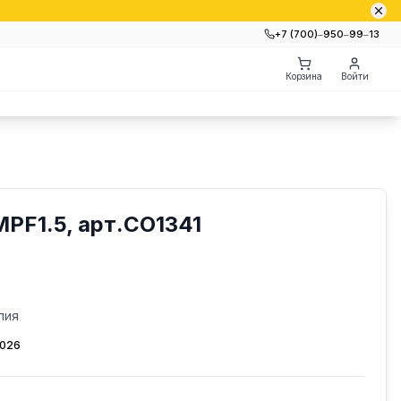
+7 (700)‒950‒99‒13
Корзина
Войти
PF1.5, арт.СО1341
лия
2026