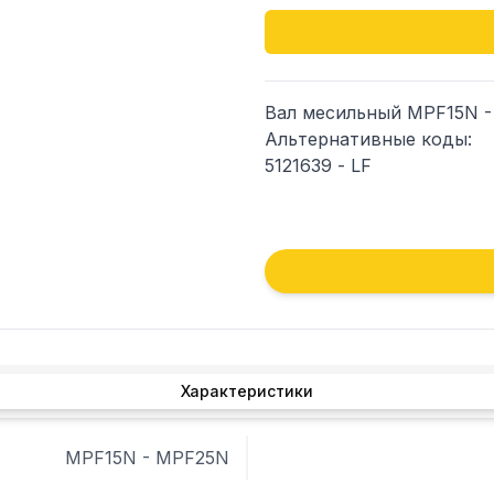
Вал месильный MPF15N -
Альтернативные коды:

5121639 - LF

Характеристики:

 материал: сталь

 разм. 70х60х25 мм
Характеристики
MPF15N - MPF25N