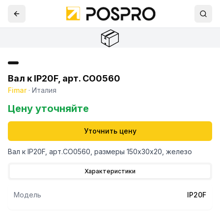
📦
Вал к IP20F, арт. CO0560
Fimar
·
Италия
Цену уточняйте
Уточнить цену
Вал к IP20F, арт.CO0560, размеры 150х30х20, железо
Характеристики
Модель
IP20F