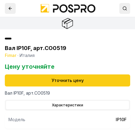
📦
Вал IP10F, арт.CO0519
Fimar
·
Италия
Цену уточняйте
Уточнить цену
Вал IP10F, арт.CO0519
Характеристики
Модель
IP10F