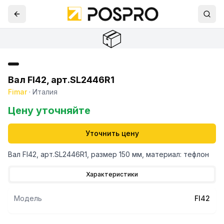
📦
Вал FI42, арт.SL2446R1
Fimar
·
Италия
Цену уточняйте
Уточнить цену
Вал FI42, арт.SL2446R1, размер 150 мм, материал: тефлон
Характеристики
Модель
FI42