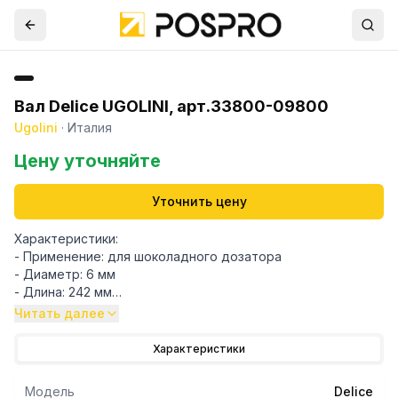
Вал Delice UGOLINI, арт.33800-09800
Ugolini
·
Италия
Цену уточняйте
Уточнить цену
Характеристики:
- Применение: для шоколадного дозатора
- Диаметр: 6 мм
- Длина: 242 мм
- Размер резьбы: M6
Читать далее
- Объем: 5 л.
- Материал: металл
Характеристики
Альтернативные коды:
Модель
Delice