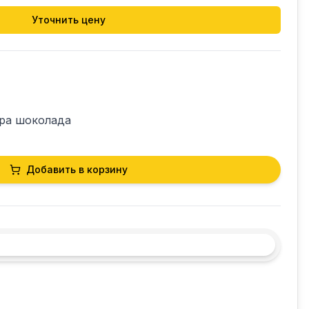
Уточнить цену
ра шоколада

ва объемом 5 л
Добавить в корзину