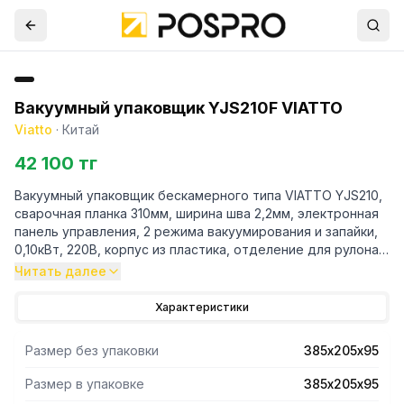
Вакуумный упаковщик YJS210F VIATTO
Viatto
·
Китай
42 100 тг
Вакуумный упаковщик бескамерного типа VIATTO YJS210,
сварочная планка 310мм, ширина шва 2,2мм, электронная
панель управления, 2 режима вакуумирования и запайки,
0,10кВт, 220В, корпус из пластика, отделение для рулона
пленки, нож для обрезки пакетов. В данной модели
Читать далее
необходимо использовать специальные пакеты,
изготовленные из гофрированной пленки.
Характеристики
Размер без упаковки
385х205х95
Размер в упаковке
385х205х95