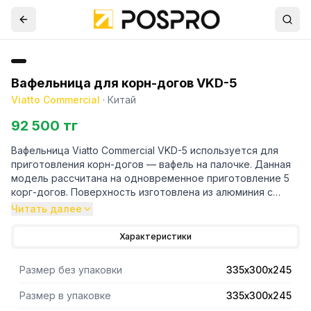
Вафельница для корн-догов VKD-5
Viatto Commercial
·
Китай
92 500 тг
Вафельница Viatto Commercial VKD-5 используется для
приготовления корн-догов — вафель на палочке. Данная
модель рассчитана на одновременное приготовление 5
корг-догов. Поверхность изготовлена из алюминия с
тефлоновым антипригарным покрытием, корпус - из
Читать далее
нержавеющей стали. Вафельница имеет таймер на 15 мин.
Характеристики
Размер без упаковки
335х300х245
Размер в упаковке
335х300х245