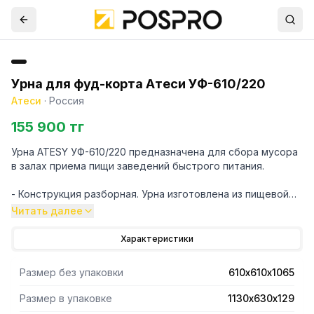
Урна для фуд-корта Атеси УФ-610/220
Атеси
·
Россия
155 900 тг
Урна ATESY УФ-610/220 предназначена для сбора мусора
в залах приема пищи заведений быстрого питания.
- Конструкция разборная. Урна изготовлена из пищевой
нержавеющей стали AISI430.
Читать далее
- Столешница урны предназначена для сбора грязных
подносов.
Характеристики
- С фасадной стороны сверху расположено отверстие
для сброса мусора, закрытое качающейся дверцей.
Размер без упаковки
610х610х1065
Снизу расположена дверца, обеспечивающая доступ к
емкости для сбора мусора (приобретается отдельно).
Размер в упаковке
1130х630х129