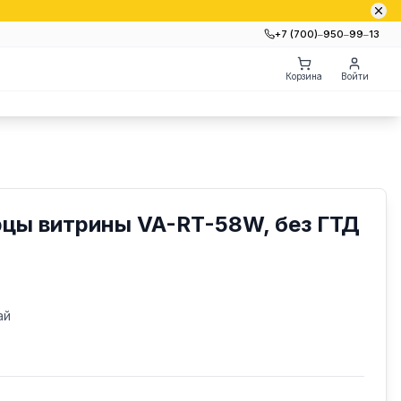
+7 (700)‒950‒99‒13
Корзина
Войти
цы витрины VA-RT-58W, без ГТД
ай