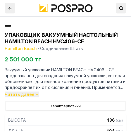
УПАКОВЩИК ВАКУУМНЫЙ НАСТОЛЬНЫЙ
HAMILTON BEACH HVC406-CE
Hamilton Beach
·
Соединенные Штаты
2 501 000 тг
Вакуумный упаковщик HAMILTON BEACH HVC406 – CE
предназначен для создания вакуумной упаковки, которая
обеспечивает длительное хранение продуктов питания и
предохраняет их от окисления и гниения. Применяется
для вакуумной упаковки мяса, приправ, сухофруктов,
Читать далее
хлебобулочных изделий. Подойдет для домашнего
использования, баров, ресторанов.
Характеристики
Особенности:
ВЫСОТА
486
(
см
)
– Корпус из нержавеющей стали
ДЛИНА
494