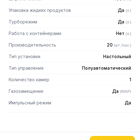
продуктов
– Съемная пластина выдвигается для освобождения
Упаковка жидких продуктов
Да
(
л.
)
места для крупногабаритных продуктов
– Размеры камеры: 428х511х190 мм
Турборежим
Да
(
л.
)
Комплектация:
Работа с контейнерами
Нет
(
л.
)
– 80 упаковок по 20 штук пакетов для вакуумирования
Производительность
20
(
шт./час.
)
– Отвертка
Тип установки
Настольный
– Масло для помпы
– Запаечная лента
Тип управления
Полуавтоматический
Количество камер
1
Газозамещение
Да
(
MAP
)
Импульсный режим
Да