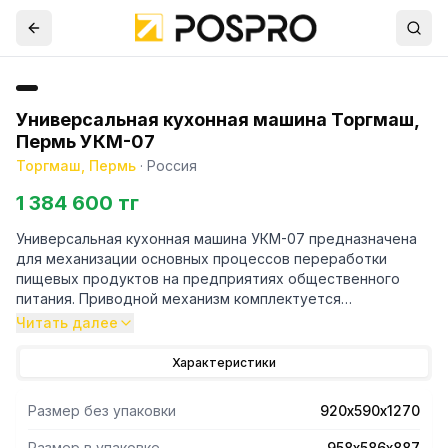
Универсальная кухонная машина Торгмаш,
Пермь УКМ-07
Торгмаш, Пермь
·
Россия
1 384 600 тг
Универсальная кухонная машина УКМ-07 предназначена
для механизации основных процессов переработки
пищевых продуктов на предприятиях общественного
питания. Приводной механизм комплектуется
двухскоростным электродвигателем.
Читать далее
Производительность при приготовлении мясного и
рыбного фаршей 250 кг/ч. Наружный диаметр решеток –
Характеристики
82 мм,диаметр отверстий ножевых решеток – 5; 9 мм.
При замешивании жидкого теста производительность
Размер без упаковки
920х590х1270
50кг/час, при взбивании картофельного пюре, мусса и
самбука -150 кг/час, при перемешивании мясного и
Размер в упаковке
958х586х887