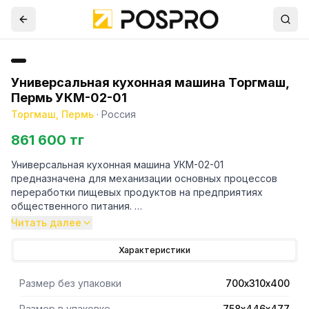
Универсальная кухонная машина Торгмаш,
Пермь УКМ-02-01
Торгмаш, Пермь
·
Россия
861 600 тг
Универсальная кухонная машина УКМ-02-01
предназначена для механизации основных процессов
переработки пищевых продуктов на предприятиях
общественного питания.
Состав исполнения:
Читать далее
ПМ — приводной механизм;
ММП — мясорубка для приготовления мясного и рыбного
Характеристики
фарша, производительность 75 кг/ч, наружный диаметр
решеток 60 мм, диаметр отверстий ножевых решеток –
Размер без упаковки
700х310х400
5/ 9 мм;
МИ — механизм для измельчения сухарей и специй
Размер в упаковке
758х446х477