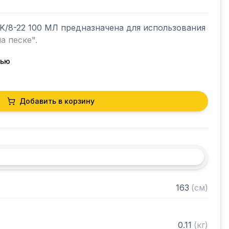
8-22 100 МЛ предназначена для использования 
 песке".

тью
 на одну порцию

Добавить в корзину
мости аксессуаров с оборудованием просим 
еджерам.
163
(
см
)
0.11
(
кг
)