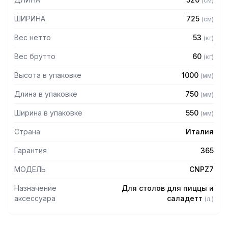
(
см
)
оборудованием просим обратиться к вашим менеджерам.
ШИРИНА
725
(
см
)
Вес нетто
53
(
кг
)
Вес брутто
60
(
кг
)
Высота в упаковке
1000
(
мм
)
Длина в упаковке
750
(
мм
)
Ширина в упаковке
550
(
мм
)
Страна
Италия
Гарантия
365
МОДЕЛЬ
CNPZ7
Назначение
Для столов для пиццы и
аксессуара
саладетт
(
л.
)