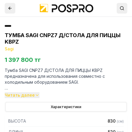
ТУМБА SAGI CNPZ7 Д/СТОЛА ДЛЯ ПИЦЦЫ
KBPZ
Sagi
1 397 800 тг
Тумба SAGI CNPZ7 Д/СТОЛА ДЛЯ ПИЦЦЫ KBPZ
предназначена для использования совместно с
холодильным оборудованием SAGI.
Особенности:
Читать далее
- Тумба изготовлена из нержавеющей стали 18/10
Характеристики
- 7 ящиков для контейнеров 400х600 мм
- Регулируемые по высоте ножки из нержавеющей стали
ВЫСОТА
830
(
см
)
Для уточнения совместимости аксессуаров с
ДЛИНА
520