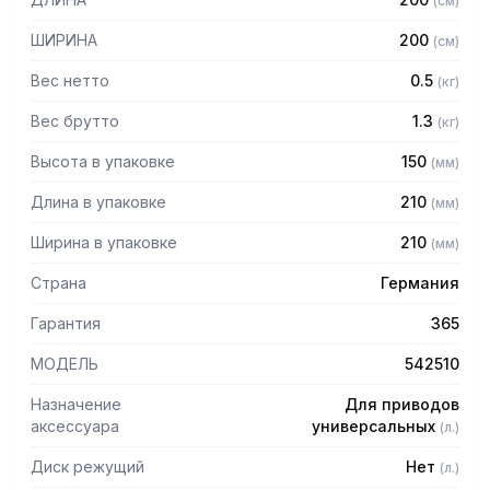
(
см
)
ШИРИНА
200
(
см
)
Вес нетто
0.5
(
кг
)
Вес брутто
1.3
(
кг
)
Высота в упаковке
150
(
мм
)
Длина в упаковке
210
(
мм
)
Ширина в упаковке
210
(
мм
)
Страна
Германия
Гарантия
365
МОДЕЛЬ
542510
Назначение
Для приводов
аксессуара
универсальных
(
л.
)
Диск режущий
Нет
(
л.
)