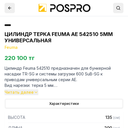
ЦИЛИНДР ТЕРКА FEUMA AE 542510 5ММ
УНИВЕРСАЛЬНАЯ
Feuma
220 100 тг
Цилиндр Feuma 542510 предназначен для бункерной
насадки TR-SG и системы загрузки 600 SuB-SG к
приводам универсальным серии AE.
Вид нарезки: терка 5 мм.
Версия с заостренными зубцами, для мелкой нарезки
Читать далее
различных видов фруктов и овощей, а также измельчения
орехов, цукатов и шоколада.
Характеристики
Для уточнения совместимости аксессуаров с
ВЫСОТА
135
(
см
)
оборудованием просим обратиться к вашим менеджерам.
ДЛИНА
200