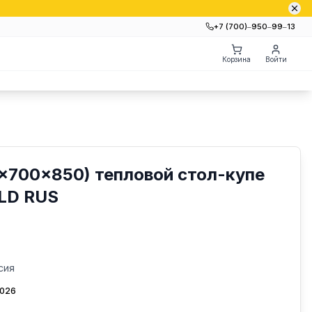
+7 (700)‒950‒99‒13
Корзина
Войти
0x700x850) тепловой стол-купе
OLD RUS
сия
2026