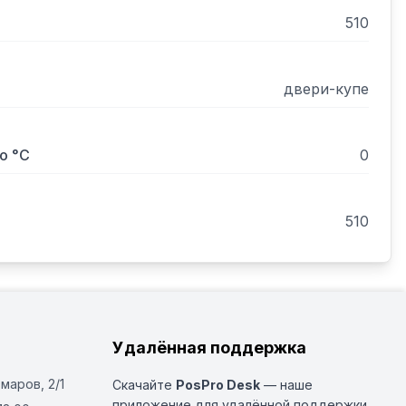
510
двери-купе
о °С
0
510
Удалённая поддержка
Омаров, 2/1
Скачайте
PosPro Desk
— наше
приложение для удалённой поддержки.