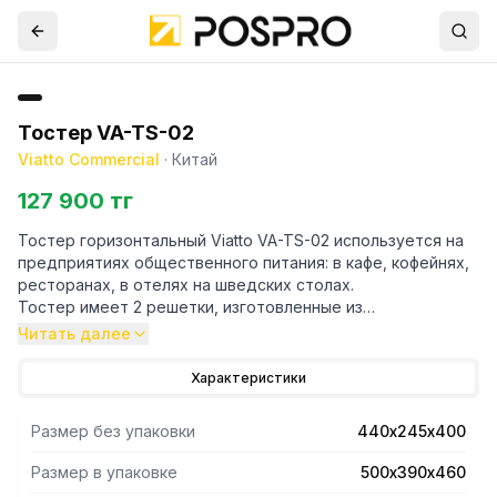
Тостер VA-TS-02
Viatto Commercial
·
Китай
127 900 тг
Тостер горизонтальный Viatto VA-TS-02 используется на
предприятиях общественного питания: в кафе, кофейнях,
ресторанах, в отелях на шведских столах.
Тостер имеет 2 решетки, изготовленные из
никелированного железа. Размер решетки 352х224мм.
Читать далее
Расстояние между уровнями 65мм.
В качестве нагревательных элементов используются
Характеристики
кварцевые трубки, что позволяет тостеру выйти на
рабочую температуру за 30 секунд.
Размер без упаковки
440х245х400
Тостер оснащен механической панелью управления:
таймером на 15 минут и переключателем, регулирующим
Размер в упаковке
500х390х460
работу нагревательных элементов.