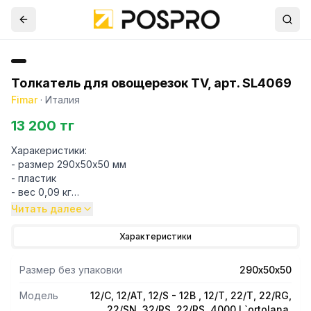
Толкатель для овощерезок TV, арт. SL4069
Fimar
·
Италия
13 200 тг
Харакеристики:
- размер 290х50х50 мм
- пластик
- вес 0,09 кг
Читать далее
Подходит для Fimar: 12/C, 12/AT, 12/S - 12B , 12/T, 22/T,
22/RG, 22/SN, 32/RS, 22/RS, 4000 L`ortolana, TV2000RN-
Характеристики
TV2500-TV3000N, 22/TS, 22/AT, 22/TE, 22/C, 22/AE, 12/TS
Размер без упаковки
290х50х50
Модель
12/C, 12/AT, 12/S - 12B , 12/T, 22/T, 22/RG,
22/SN, 32/RS, 22/RS, 4000 L`ortolana,