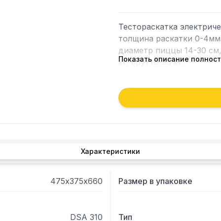
Тестораскатка электричес
толщина раскатки 0-4мм.
диаметр пиццы 14-30 см, в
Показать описание полнос
кг, брутто-35 кг.

Характеристики
475х375х660
Размер в упаковке
DSA 310
Тип