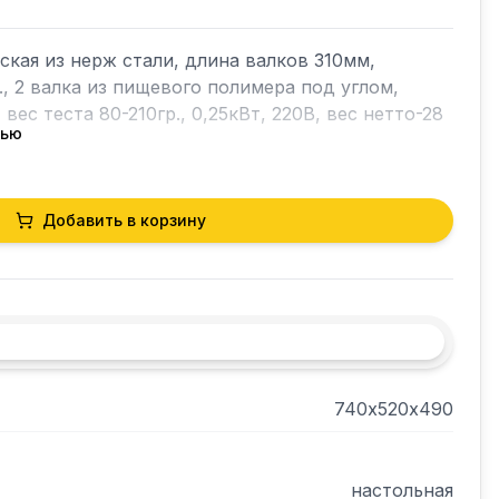
кая из нерж стали, длина валков 310мм, 
, 2 валка из пищевого полимера под углом, 
ес теста 80-210гр., 0,25кВт, 220В, вес нетто-28 
тью
Добавить в корзину
740х520х490
настольная