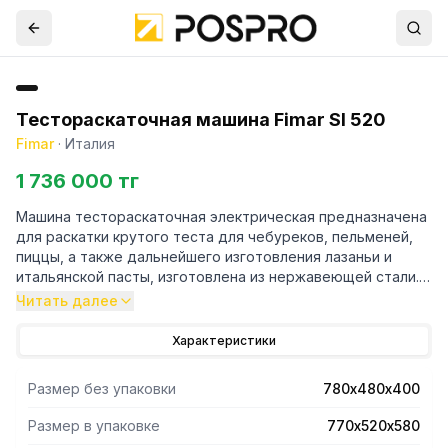
Тестораскаточная машина Fimar SI 520
Fimar
·
Италия
1 736 000 тг
Машина тестораскаточная электрическая предназначена
для раскатки крутого теста для чебуреков, пельменей,
пиццы, а также дальнейшего изготовления лазаньи и
итальянской пасты, изготовлена из нержавеющей стали.
Толщина заготовки устанавливается регулятором.
Читать далее
Толщина тестовой заготовки может варьироваться в
диапазоне от 0 до 10мм.
Характеристики
Длина ролика - 520мм.
Фото на сайте соответствует машине с СЕ нормами,
Размер без упаковки
780х480х400
поставляется под заказ.
Размер в упаковке
770х520х580