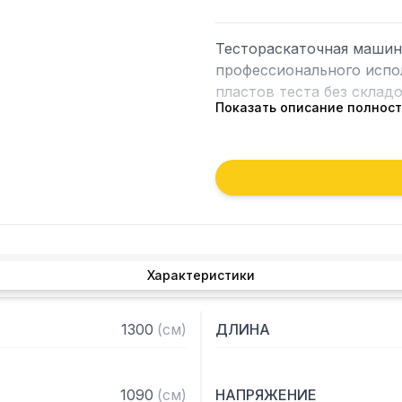
Тестораскаточная машина 
профессионального испол
пластов теста без складо
Показать описание полнос
Особенности:

– Синхронизированные к
– Длина одного конвейер
– Цифровой дисплей с о
– Направление движения
джойстика и педали

Характеристики
– Машина легка в обслуж
1300
(
см
)
ДЛИНА
1090
(
см
)
НАПРЯЖЕНИЕ