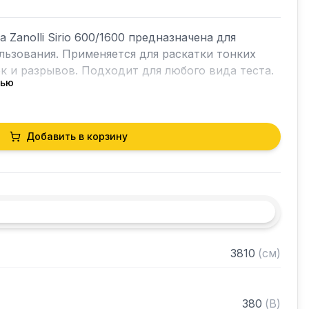
Zanolli Sirio 600/1600 предназначена для 
ьзования. Применяется для раскатки тонких 
к и разрывов. Подходит для любого вида теста.

тью
онвейеры

Добавить в корзину
ного транспортера 160 мм

тображением толщины раскатки

 конвейера можно изменить с помощью 
ивании и очистке
3810
(
см
)
380
(
В
)