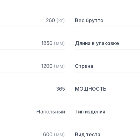
с микрометрической точ
– Длина каждого трансп
260
(
кг
)
Вес брутто
1850
(
мм
)
Длина в упаковке
1200
(
мм
)
Страна
365
МОЩНОСТЬ
Напольный
Тип изделия
600
(
мм
)
Вид теста