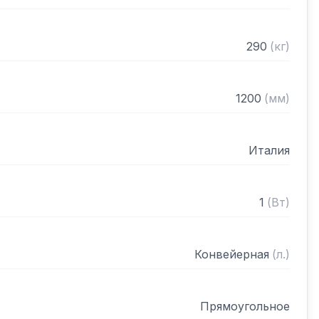
ностью

ортера 1400 мм
290
(
кг
)
1200
(
мм
)
Италия
1
(
Вт
)
Конвейерная
(
л.
)
Прямоугольное