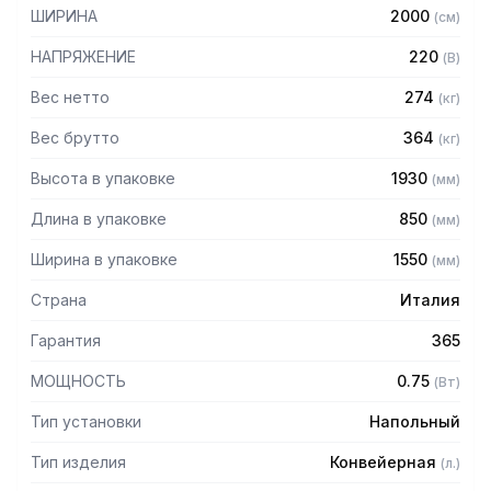
– Регулировка толщины раскатываемого теста при
ШИРИНА
2000
(
см
)
помощи рукоятки
– Защитные крышки валков из нержавеющей стали с
НАПРЯЖЕНИЕ
220
(
В
)
микровыключателем безопасности и газовой пружиной
– Быстрая система натяжения и открепления лент
Вес нетто
274
(
кг
)
– Система регулировки валков обеспечивает их плавное,
Вес брутто
364
(
кг
)
легкое движение с микрометрической точностью
– Скребки с запатентованной системой быстрого
Высота в упаковке
1930
(
мм
)
открепления Quick Release
– Длина каждого транспортера 1300 мм
Длина в упаковке
850
(
мм
)
– Встроенная станция нарезки позволяет максимально
использовать рабочую поверхность
Ширина в упаковке
1550
(
мм
)
Страна
Италия
Гарантия
365
МОЩНОСТЬ
0.75
(
Вт
)
Тип установки
Напольный
Тип изделия
Конвейерная
(
л.
)