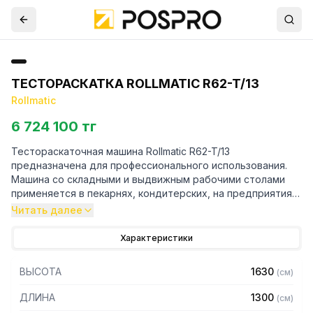
ТЕСТОРАСКАТКА ROLLMATIC R62-T/13
Rollmatic
6 724 100 тг
Тестораскаточная машина Rollmatic R62-T/13
предназначена для профессионального использования.
Машина со складными и выдвижным рабочими столами
применяется в пекарнях, кондитерских, на предприятиях
общественного питания и небольших производствах.
Читать далее
Бережно раскатывает тесто в пласты заданной толщины.
Характеристики
Особенности:
ВЫСОТА
1630
(
см
)
– Изменение направления движения во время рабочего
процесса выполняется посредством кнопок и педали
ДЛИНА
1300
(
см
)
– Регулировка скорости ленты с помощью инвертора