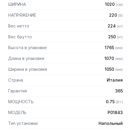
– Регулировка толщины раскатываемого теста при
ШИРИНА
1020
(
см
)
помощи рукоятки
– Защитные крышки валков из нержавеющей стали с
НАПРЯЖЕНИЕ
220
(
В
)
микровыключателем безопасности и газовой пружиной
– Длина каждого транспортера 1400 мм
Вес нетто
224
(
кг
)
Вес брутто
250
(
кг
)
Высота в упаковке
1765
(
мм
)
Длина в упаковке
1070
(
мм
)
Ширина в упаковке
1050
(
мм
)
Страна
Италия
Гарантия
365
МОЩНОСТЬ
0.75
(
Вт
)
МОДЕЛЬ
P01843
Тип установки
Напольный