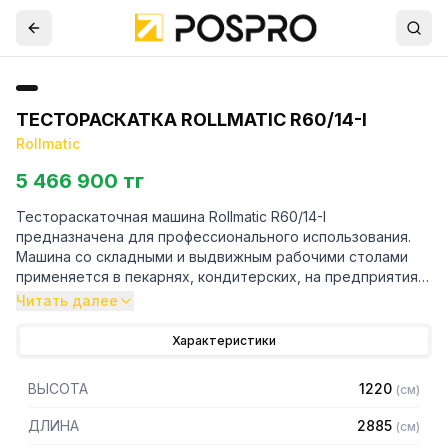
ТЕСТОРАСКАТКА ROLLMATIC R60/14-I
Rollmatic
5 466 900 тг
Тестораскаточная машина Rollmatic R60/14-I
предназначена для профессионального использования.
Машина со складными и выдвижным рабочими столами
применяется в пекарнях, кондитерских, на предприятиях
общественного питания и небольших производствах.
Читать далее
Бережно раскатывает тесто в пласты заданной толщины.
Характеристики
Особенности:
ВЫСОТА
1220
(
см
)
– Изменение направления движения во время рабочего
процесса выполняется посредством рычага и педали
ДЛИНА
2885
(
см
)
– Регулировка скорости ленты с помощью инвертора