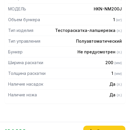
МОДЕЛЬ
HKN-NM200J
Объем бункера
1
(
кг
)
Тип изделия
Тестораскатка-лапшерезка
(
л.
)
Тип управления
Полуавтоматический
Бункер
Не предусмотрен
(
л.
)
Ширина раскатки
200
(
мм
)
Толщина раскатки
1
(
мм
)
Наличие насадок
Да
(
л.
)
Наличие ножа
Да
(
л.
)