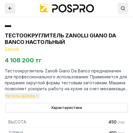
ТЕСТООКРУГЛИТЕЛЬ ZANOLLI GIANO DA
BANCO НАСТОЛЬНЫЙ
Zanolli
4 108 200 тг
Тестоокруглитель Zanolli Giano Da Banco предназначен
для профессионального использования. Применяется для
придания округлой формы тестовым заготовкам. Машина
позволяет ускорить работу на кухне за счет механизации
процесса округления.
Читать далее
Особенности:
Характеристики
- Прочная конструкция из нержавеющей стали
ВЫСОТА
450
(
см
)
- Не требователен к обслуживанию
- Тефлоновое покрытие спиральной головки
ДЛИНА
610