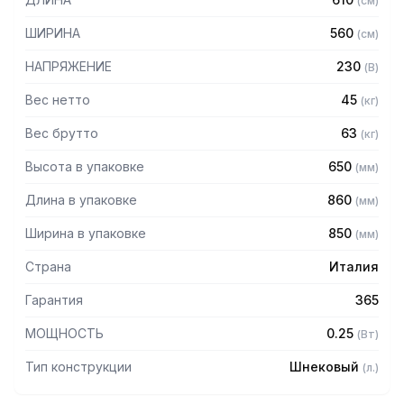
(
см
)
- Легкая очистка
- Благодаря сменным спиралям может обрабатывать
ШИРИНА
560
(
см
)
тесто разного веса - до 310 граммов*
*Спираль необходимо выбрать при размещении заказа.
НАПРЯЖЕНИЕ
230
(
В
)
Вес нетто
45
(
кг
)
Вес брутто
63
(
кг
)
Высота в упаковке
650
(
мм
)
Длина в упаковке
860
(
мм
)
Ширина в упаковке
850
(
мм
)
Страна
Италия
Гарантия
365
МОЩНОСТЬ
0.25
(
Вт
)
Тип конструкции
Шнековый
(
л.
)