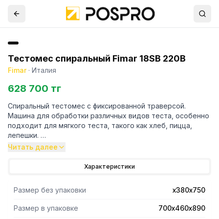
Тестомес спиральный Fimar 18SB 220В
Fimar
·
Италия
628 700 тг
Спиральный тестомес с фиксированной траверсой.
Машина для обработки различных видов теста, особенно
подходит для мягкого теста, такого как хлеб, пицца,
лепешки.
Конструкция покрыта краской, устойчивой к царапинам;
Читать далее
- детали, контактирующие с пищей, такие как дежа,
спираль и тестоделительный стержень, изготовлены из
Характеристики
нержавеющей стали;
- предохранительный микровыключатель на крышке чаши;
Размер без упаковки
х380х750
- крышка из дымчатого поликарбоната в стандартной
Размер в упаковке
700х460х890
комплектации.