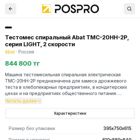
Тестомес спиральный Abat ТМС-20НН-2Р,
серия LIGHT, 2 скорости
Abat
·
Россия
844 800 тг
Машина тестомесильная спиральная электрическая
ТМС-20НН-2Р предназначена для замеса дрожжевого
теста в хлебопекарных предприятиях, в кондитерских
цехах и на предприятиях общественного питания.
Читать далее
Характеристики:
- тихая работа благодаря низкой скорости вращения
Характеристики
элементов привода дежи
- мотор-редуктор для стабильной работы
Размер без упаковки
395х750х615
электродвигателя и исключения его перегрева
- повышенный запас прочности месильного органа
Размер в упаковке
610х880х840