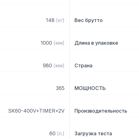
– Скорость движения наса
*Приведенные данные по
148
(
кг
)
Вес брутто
характер. Фактическая п
факторов: содержания во
и т.п.
1000
(
мм
)
Длина в упаковке
980
(
мм
)
Страна
365
МОЩНОСТЬ
SK60-400V+TIMER+2V
Производительность
60
(
л.
)
Загрузка теста