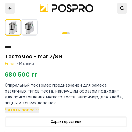
Тестомес Fimar 7/SN
Fimar
·
Италия
680 500 тг
Спиральный тестомес предназначен для замеса
различных типов теста, наилучшим образом подходит
для приготовления мягкого теста, например, для хлеба,
пиццы и тонких лепешек.
Корпус покрыт стойкой к механическим воздействиям
Читать далее
краской; части, находящиеся в контакте с пищевыми
продуктами (дежа, спираль и тестоделительный
Характеристики
стержень), выполнены из нержавеющей стали; на крышке