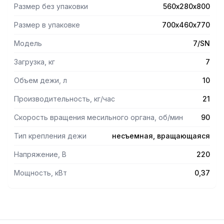
дежи имеется предохранительный микровыключатель;
Размер без упаковки
560х280х800
модели 12-18-25-38 серийно оснащаются крышкой из
дымчатого поликарбоната, модели 7 и 50 - только
Размер в упаковке
700х460х770
сетчатой крышкой из нержавеющей стали.
Модели CN и FN оснащены подъемной головкой с
Модель
7/SN
месильным органом,
модель CN имеет съемную дежу.
Загрузка, кг
7
Количество теста за цикл: 7кг
Объем дежи, л
10
Число оборотов спирали: 90 об/мин
Производительность, кг/час
21
Фото на сайте соответсвует машине с СЕ нормами,
Скорость вращения месильного органа, об/мин
90
поставляется под заказ.
Тип крепления дежи
несъемная, вращающаяся
Напряжение, В
220
Мощность, кВт
0,37