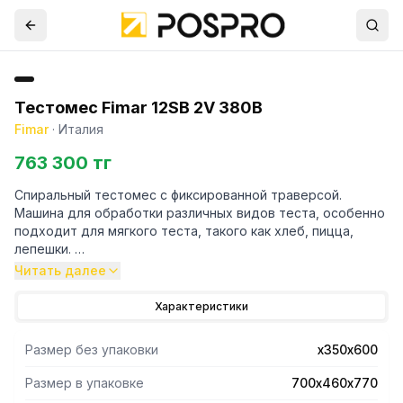
Тестомес Fimar 12SB 2V 380В
Fimar
·
Италия
763 300 тг
Спиральный тестомес с фиксированной траверсой.
Машина для обработки различных видов теста, особенно
подходит для мягкого теста, такого как хлеб, пицца,
лепешки.
Конструкция покрыта краской, устойчивой к царапинам;
Читать далее
- детали, контактирующие с пищей, такие как дежа,
спираль и тестоделительный стержень, изготовлены из
Характеристики
нержавеющей стали;
- предохранительный микровыключатель на крышке чаши;
Размер без упаковки
х350х600
- крышка из дымчатого поликарбоната в стандартной
Размер в упаковке
700х460х770
комплектации.