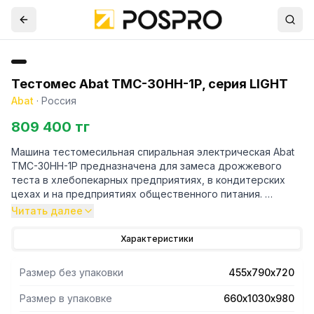
Тестомес Abat ТМС-30НН-1Р, серия LIGHT
Abat
·
Россия
809 400 тг
Машина тестомесильная спиральная электрическая Abat
ТМС-30НН-1Р предназначена для замеса дрожжевого
теста в хлебопекарных предприятиях, в кондитерских
цехах и на предприятиях общественного питания.
Простая и надежная электромеханическая панель
Читать далее
управления.
Низкая скорость вращения элементов привода дежи
Характеристики
обеспечивает тихую работу оборудования.
Мотор-редуктор гарантирует стабильную работу
Размер без упаковки
455х790х720
электродвигателя и исключает его перегрев.
Повышенный запас прочности месильного органа
Размер в упаковке
660х1030х980
(спирали) достигается за счет большего сечения (по