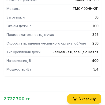
- Ременнойпривод.
- Таймер.
Модель
ТМС-100НН-2П
- Вращение спирали по эксцентрику.
- Реверс дежи и спирали.
Загрузка, кг
65
- Высокая скорость оборота спирали.
- Скругленные внутренние углы дежи для облегчения
Объем дежи, л
100
чистки.
Производительность, кг/час
325
-Модель оснащена регулируемыми по высоте ножками.
Скорость вращения месильного органа, об/мин
250
Тип крепления дежи
несъемная, вращающаяся
Напряжение, В
400
Мощность, кВт
5,4
2 727 700 тг
В корзину