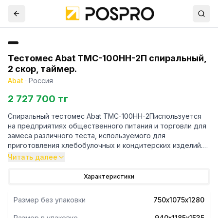
Тестомес Abat ТМС-100НН-2П спиральный,
2 скор, таймер.
Abat
·
Россия
2 727 700 тг
Спиральный тестомес Abat ТМС-100НН-2Писпользуется
на предприятиях общественного питания и торговли для
замеса различного теста, используемого для
приготовления хлебобулочных и кондитерских изделий.
Читать далее
-Корпус выполнен из высококачественной
конструкционной стали с полимерным покрытием,
Характеристики
металлические детали машины, контактирующие с
продуктом во время замеса (спираль, дежа, нож) - из
Размер без упаковки
750х1075х1280
нержавеющей стали AISI 304.
- Электронная программируемаяпанель управления.
Размер в упаковке
940х1185х1535