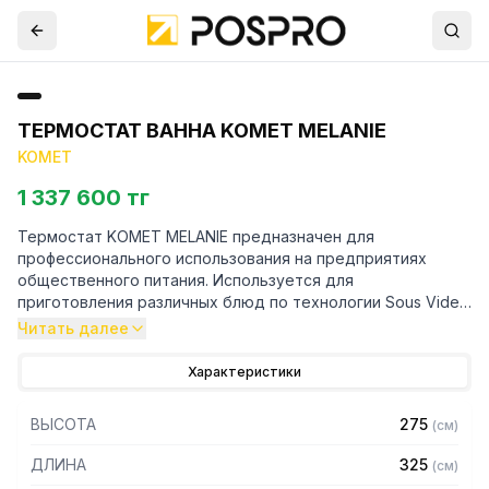
ТЕРМОСТАТ ВАННА KOMET MELANIE
KOMET
1 337 600 тг
Термостат KOMET MELANIE предназначен для
профессионального использования на предприятиях
общественного питания. Используется для
приготовления различных блюд по технологии Sous Vide.
Благодаря вакуумной упаковке и низкой температуре
Читать далее
нагрева продукты всегда остаются сочными и свежими,
сохраняют витамины и питательные вещества.
Характеристики
Особенности:
ВЫСОТА
275
(
см
)
– Корпус и крышка из высококачественной нержавеющей
ДЛИНА
325
(
см
)
стали