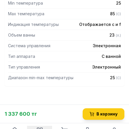
Min температура
25
Max температура
85
(
C
)
Индикация температуры
Отображается c и f
Объем ванны
23
(
л.
)
Система управления
Электронная
Тип аппарата
С ванной
Тип управления
Электронный
Диапазон min-max температуры
25
(
C
)
1 337 600 тг
В корзину