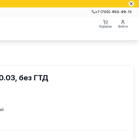
+7 (700)‒950‒99‒13
Корзина
Войти
.03, без ГТД
ай