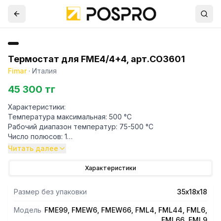
Термостат для FME4/4+4, арт.CO3601
Fimar
·
Италия
45 300 тг
Характеристики:
Температура максимальная: 500 °C
Рабочий диапазон температур: 75-500 °C
Число полюсов: 1
Функция: 1NO
Читать далее
Переключающая мощность: 16 А
Диаметр датчика: 4 мм
Характеристики
Длина датчика: 228 мм
Длина капиллярной трубки: 900 мм
Размер без упаковки
35х18х18
Диаметр оси: 6x4,6 мм
Длина оси: 23 мм
Модель
FME99, FMEW6, FMEW66, FML4, FML44, FML6,
Положение оси: сверху
FML66, FML9