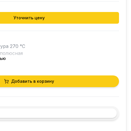
Уточнить цену
ра 270 °C

полюсная

тью
ность 15 A

Добавить в корзину
ки 1000 мм

айки ø6x4,6 мм

ратур 63-270 ° C
