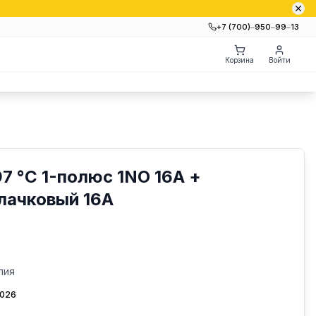
+7 (700)‒950‒99‒13
Корзина
Войти
7 °C 1-полюс 1NO 16A +
лачковый 16А
лия
2026