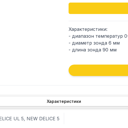
Характеристики: 

- диапазон температур 0-
- диаметр зонда 6 мм

- длина зонда 90 мм

Альтернативные коды:

22037-00001 - BRAS

GUG114 - ASCASO

S0104154 - GEV

S0909066 - GEV

1444009 - LF
Характеристики
DELICE UL 5, NEW DELICE 5