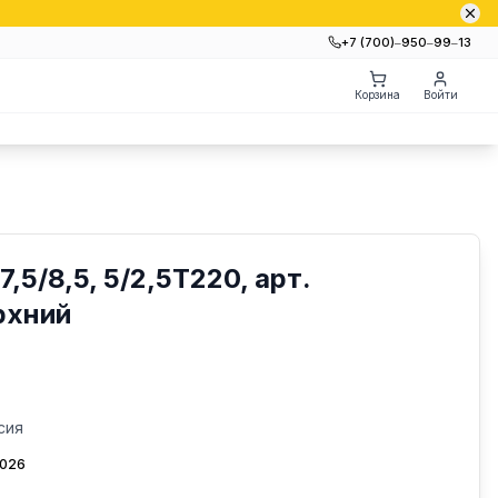
+7 (700)‒950‒99‒13
Корзина
Войти
,5/8,5, 5/2,5Т220, арт.
рхний
сия
2026