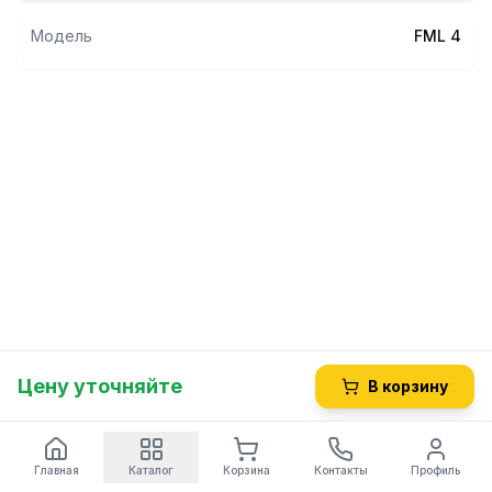
ширина1: 46 мм
ширина 2: 28 мм
Модель
FML 4
вид крепления: прямоугольный фланец
присоединение: плоский штекер 6,3 мм
контур отопления: 1
расстояние между отверстиями: 40 мм
высота: 175 мм
ширина: 120 мм
длина фланца: 50 мм
ширина фланца: 22 мм
диаметр отверстия: 5 мм
число витков: 2
Альтернативные коды:
3755624 - LF
2411896875 - BACKER FACSA
416744 - GEV
Подходит для моделей:
ROLLER GRILL:
Цену уточняйте
В корзину
CO6I
ROLLER GRILL:
FD50, FD50D, MF 50, RF 5DS, RF 5S, RFN 4I, RFP 50B, RFP
Главная
Каталог
Корзина
Контакты
Профиль