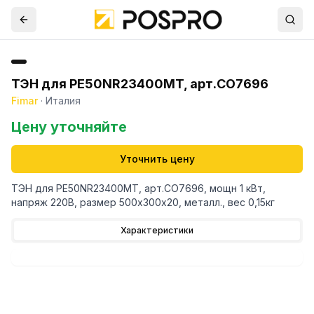
ТЭН для PE50NR23400MT, арт.CO7696
Fimar
·
Италия
Цену уточняйте
Уточнить цену
ТЭН для PE50NR23400MT, арт.CO7696, мощн 1 кВт,
напряж 220В, размер 500х300х20, металл., вес 0,15кг
Характеристики