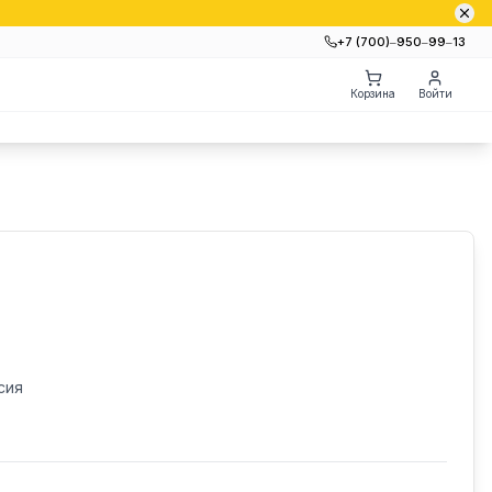
+7 (700)‒950‒99‒13
Корзина
Войти
сия