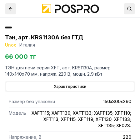
Тэн, арт. KRS1130A без ГТД
Unox
·
Италия
66 000 тг
ТЭН для печи серии XFT, арт. KRS1130A, размер
140х140х70 мм, напряж. 220 В, мощн. 2,9 кВт
Характеристики
Размер без упаковки
150х300х290
Модель
XAFT115; XAFT130; XAFT133; XAFT135; XFT110;
XFT113; XFT115; XFT119; XFT130; XFT133;
XFT135; XF023.
Напряжение, В
220