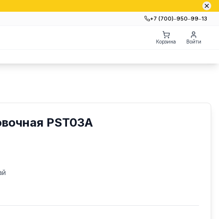
+7 (700)‒950‒99‒13
Корзина
Войти
овочная PST03A
ай