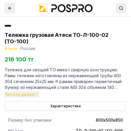
Тележка грузовая Атеси ТО-Л-100-02
(ТО-100)
Атеси
·
Россия
216 100 тг
Тележка для овощей ТО имеет сварную конструкцию.
Рамы тележки изготовлены из нержавеющей трубы AISI
304 сечением 25х25 мм. К рамам приварен герметичный
бункер из нержавеющей стали AISI 304 объемом 140
литров, размеры бункера 725х450х450мм. В днище
Читать далее
бункера имеется отверстие для слива остатков воды.
Отверстие герметизируется легкосъемной пробкой.
Характеристики
Сверху бункер накрыт нержавеющей крышкой.
Грузоподъемность тележки составляет 100 кг. Тележка
Размер без упаковки
800х500х850
снабжена четырьмя колесами диаметром 75 мм, одно из
которых оснащено тормозом.
Модель
ТО-Л-100-02 (ТО-100)